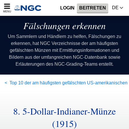
DE
LOGIN
BEITRETEN
MENU
Fälschungen erkennen
Um Sammlern und Händlern zu helfen, Fälschungen zu
erkennen, hat NGC Verzeichnisse der am häufigsten
gefälschten Münzen mit Ermittlungsinformationen und
Bildern aus der umfangreichen NGC-Datenbank sowie
Erläuterungen des NGC-Grading-Teams erstellt.
Top 10 der am häufigsten gefälschten US-amerikanische
8
.
5-Dollar-Indianer-Münze
(1915)