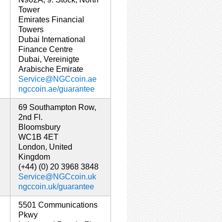
Tower
Emirates Financial
Towers
Dubai International
Finance Centre
Dubai, Vereinigte
Arabische Emirate
Service@NGCcoin.ae
ngccoin.ae/guarantee
69 Southampton Row,
2nd Fl.
Bloomsbury
WC1B 4ET
London, United
Kingdom
(+44) (0) 20 3968 3848
Service@NGCcoin.uk
ngccoin.uk/guarantee
5501 Communications
Pkwy