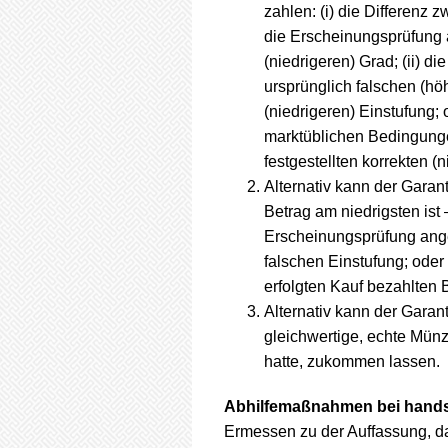
zahlen: (i) die Differenz
die Erscheinungsprüfung 
(niedrigeren) Grad; (ii) d
ursprünglich falschen (hö
(niedrigeren) Einstufung; 
marktüblichen Bedingunge
festgestellten korrekten (
Alternativ kann der Gara
Betrag am niedrigsten ist
Erscheinungsprüfung angeg
falschen Einstufung; oder
erfolgten Kauf bezahlten 
Alternativ kann der Gara
gleichwertige, echte Mün
hatte, zukommen lassen.
Abhilfemaßnahmen bei handsi
Ermessen zu der Auffassung, da