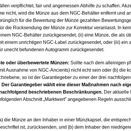
ällen verpflichtet, fair und angemessen Abhilfe zu schaffen. Akze
 nicht, wird die Münze aus dem NGC-Behälter entfernt und a
prünglich für die Bewertung der Münze gezahlten Bewertungsg
 die Rücksendung der Münze zur Korrektur veranlasst. In keine
einem NGC-Behälter zurückgesendet, (ii) eine Münze, die als üb
 einem unrichtigen NGC-Label zurückgesendet, oder (iii) ein al
für unecht befundenen Autogramm zurückgesendet.
te oder überbewertete Münzen:
Sollte nach dem alleinigen 
mit Ausnahme von NGC-Ancients) nicht echt sein oder (b) die k
chriebene, so ist der Garantiegeber zu einer der drei nachfolg
.
Der Garantiegeber wählt eine dieser Maßnahmen nach ei
nachfolgend beschriebenen Beschränkungen.
Der aktuelle 
hfolgenden Abschnitt „Marktwert” angegebenen Regeln ausschl
a) die Münze an den Inhaber in einer Münzkapsel, die entsprec
eschriftet ist, zurücksenden, und (b) dem Inhaber den niedrige