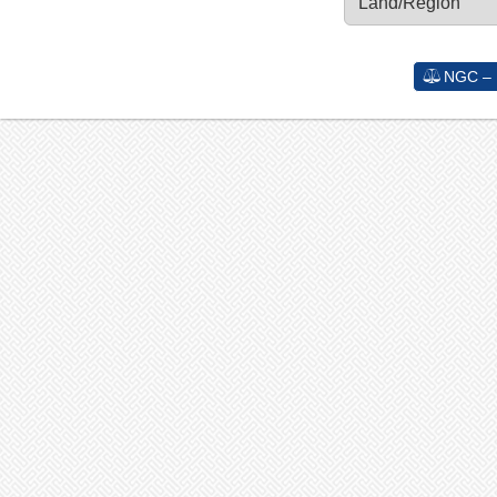
NGC – H