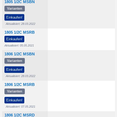
1805 1/2C MSBN
Varianten
500
$7.000
Einkaufen!
Aktualisiert: 28.03.2022
1805 1/2C MSRB
500
Einkaufen!
Aktualisiert: 05.05.2021
1806 1/2C MSBN
Varianten
250
$5.750
$15.000
Einkaufen!
Aktualisiert: 28.03.2022
1806 1/2C MSRB
Varianten
000
$8.500
Einkaufen!
Aktualisiert: 07.05.2021
1806 1/2C MSRD