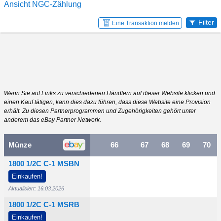
Ansicht NGC-Zählung
Filter
Eine Transaktion melden
Wenn Sie auf Links zu verschiedenen Händlern auf dieser Website klicken und
einen Kauf tätigen, kann dies dazu führen, dass diese Website eine Provision
erhält. Zu diesen Partnerprogrammen und Zugehörigkeiten gehört unter
anderem das eBay Partner Network.
Münze
64
65
66
67
68
69
70
1800 1/2C C-1 MSBN
000
Einkaufen!
$7.000
$24.000
Aktualisiert: 16.03.2026
1800 1/2C C-1 MSRB
250
Einkaufen!
$27.500