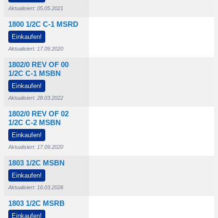
Aktualisiert: 05.05.2021
1800 1/2C C-1 MSRD
500
Einkaufen!
Aktualisiert: 17.09.2020
1802/0 REV OF 00
1/2C C-1 MSBN
Einkaufen!
Aktualisiert: 28.03.2022
1802/0 REV OF 02
1/2C C-2 MSBN
Einkaufen!
Aktualisiert: 17.09.2020
1803 1/2C MSBN
250
Einkaufen!
$12.000
$25.000
Aktualisiert: 16.03.2026
1803 1/2C MSRB
Einkaufen!
$16.500