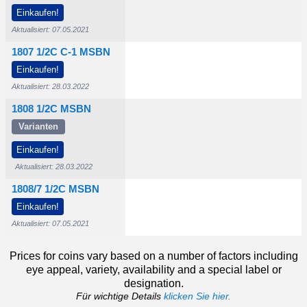
500
Einkaufen!
Aktualisiert: 07.05.2021
1807 1/2C C-1 MSBN
000
Einkaufen!
$20.000
Aktualisiert: 28.03.2022
1808 1/2C MSBN
Varianten
000
Einkaufen!
Aktualisiert: 28.03.2022
1808/7 1/2C MSBN
Einkaufen!
Aktualisiert: 07.05.2021
Prices for coins vary based on a number of factors including
eye appeal, variety, availability and a special label or
designation.
Für wichtige Details
klicken Sie hier.