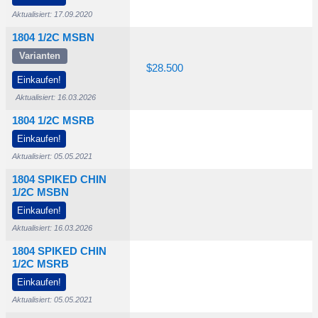
Aktualisiert: 17.09.2020
1804 1/2C MSBN
Varianten
350
$5.500
$15.500
$28.500
Einkaufen!
Aktualisiert: 16.03.2026
1804 1/2C MSRB
250
Einkaufen!
$9.750
$20.000
Aktualisiert: 05.05.2021
1804 SPIKED CHIN
1/2C MSBN
250
$6.500
$22.500
Einkaufen!
Aktualisiert: 16.03.2026
1804 SPIKED CHIN
1/2C MSRB
250
Einkaufen!
Aktualisiert: 05.05.2021