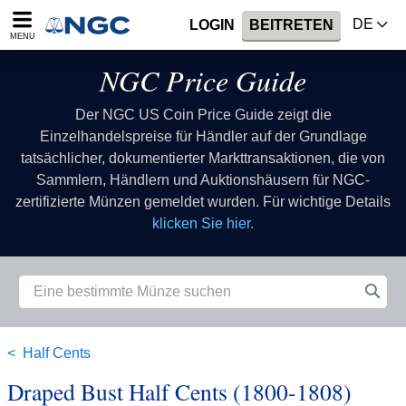
DE
LOGIN
BEITRETEN
MENU
NGC Price Guide
Der NGC US Coin Price Guide zeigt die
Einzelhandelspreise für Händler auf der Grundlage
tatsächlicher, dokumentierter Markttransaktionen, die von
Sammlern, Händlern und Auktionshäusern für NGC-
zertifizierte Münzen gemeldet wurden. Für wichtige Details
klicken Sie hier.
Half Cents
Draped Bust Half Cents (1800-1808)