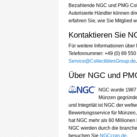
Bezahlende NGC und PMG Colle
Autorisierte Händler können di
erfahren Sie, wie Sie Mitglied
Kontaktieren Sie 
Für weitere Informationen übe
Telefonnummer: +49 (0) 89 550
Service@CollectiblesGroup.de
.
Über NGC und PM
NGC wurde 1987 al
Münzen gegründet
und Integrität ist NGC der wel
Bewertungsservice für Münzen,
hat NGC mehr als 60 Millionen
NGC werden durch die branche
besuchen Sie
NGCcoin.de
.