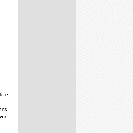
tenz
ens
 von