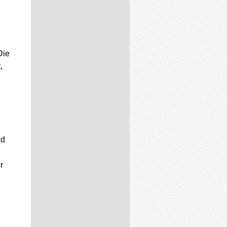
Die
,
n
nd
r