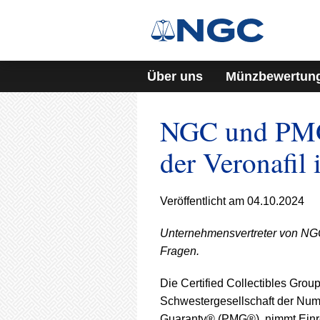
Über uns
Münzbewertun
NGC und PMG
der Veronafil
Veröffentlicht am 04.10.2024
Unternehmensvertreter von N
Fragen.
Die Certified Collectibles Gro
Schwestergesellschaft der Nu
Guaranty® (PMG®), nimmt Einr