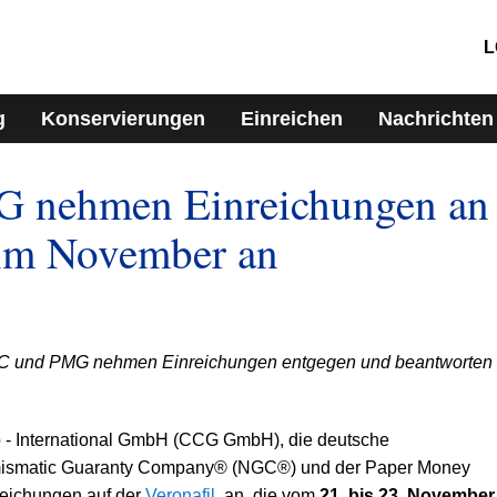
L
g
Konservierungen
Einreichen
Nachrichten
 nehmen Einreichungen an
 im November an
GC und PMG nehmen Einreichungen entgegen und beantworten
up - International GmbH (CCG GmbH), die deutsche
mismatic Guaranty Company® (NGC®) und der Paper Money
eichungen auf der
Veronafil
, an, die vom
21. bis 23. November