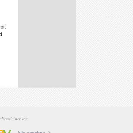
eit
d
ienstleister von