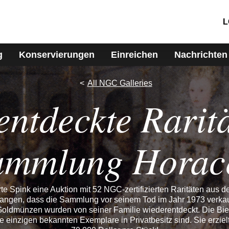
L
g
Konservierungen
Einreichen
Nachrichten
All NGC Galleries
ntdeckte Rarit
ammlung Horac
te Spink eine Auktion mit 52 NGC-zertifizierten Raritäten aus 
ngen, dass die Sammlung vor seinem Tod im Jahr 1973 verkauf
Goldmünzen wurden von seiner Familie wiederentdeckt. Die Biet
 einzigen bekannten Exemplare in Privatbesitz sind. Sie erzielte