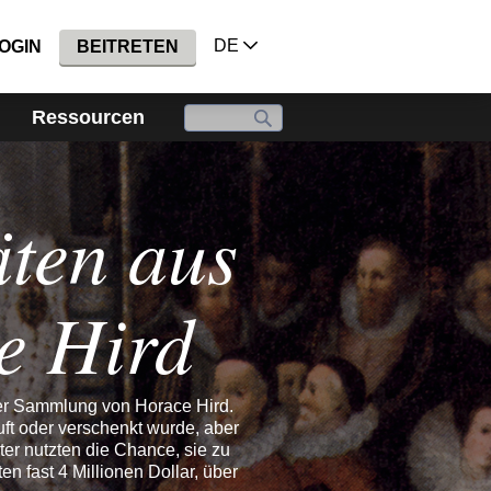
DE
OGIN
BEITRETEN
Ressourcen
äten aus
e Hird
der Sammlung von Horace Hird.
t oder verschenkt wurde, aber
er nutzten die Chance, sie zu
n fast 4 Millionen Dollar, über