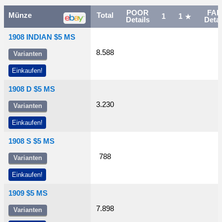
POOR
FAI
Münze
Total
1
1
Details
Detai
1908 INDIAN $5 MS
8.588
Varianten
Einkaufen!
1908 D $5 MS
3.230
Varianten
Einkaufen!
1908 S $5 MS
788
Varianten
Einkaufen!
1909 $5 MS
7.898
Varianten