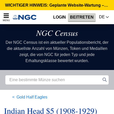
WICHTIGER HINWEIS: Geplante Website-Wartung – 6. August, 02:00 Uhr CEST >
DE
LOGIN
BEITRETEN
MENU
NGC Census
Der NGC Census ist ein aktueller Populationsbericht, der
die aktuellste Anzahl von Münzen, Token und Medaillen
zeigt, die von NGC für jeden Typ und jede
Erhaltungsklasse bewertet wurden.
Gold Half Eagles
Indian Head $5 (1908-1929)