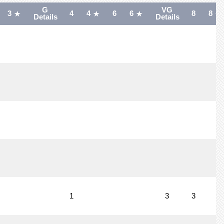
G
VG
3
4
4
6
6
8
8
Details
Details
1
3
3