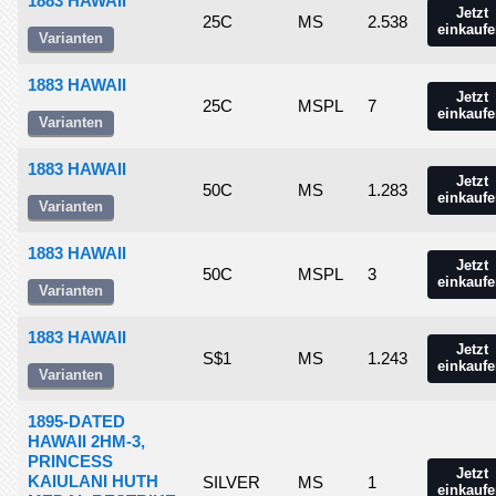
1883 HAWAII
Jetzt
25C
MS
2.538
einkaufe
Varianten
1883 HAWAII
Jetzt
25C
MSPL
7
einkaufe
Varianten
1883 HAWAII
Jetzt
50C
MS
1.283
einkaufe
Varianten
1883 HAWAII
Jetzt
50C
MSPL
3
einkaufe
Varianten
1883 HAWAII
Jetzt
S$1
MS
1.243
einkaufe
Varianten
1895-DATED
HAWAII 2HM-3,
PRINCESS
Jetzt
KAIULANI HUTH
SILVER
MS
1
einkaufe