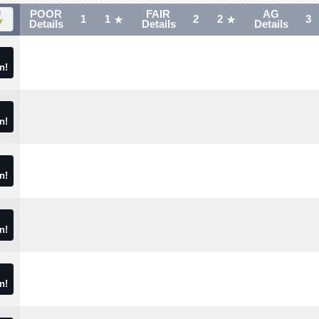
POOR
FAIR
AG
1
1
2
2
3
Details
Details
Details
n!
n!
n!
n!
n!