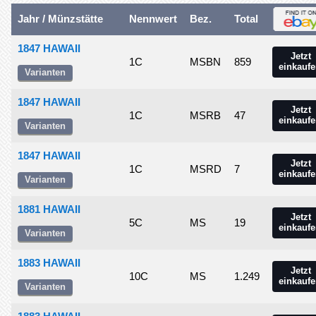
Jahr / Münzstätte
Nennwert
Bez.
Total
1847 HAWAII
Jetzt
1C
MSBN
859
einkaufe
Varianten
1847 HAWAII
Jetzt
1C
MSRB
47
einkaufe
Varianten
1847 HAWAII
Jetzt
1C
MSRD
7
einkaufe
Varianten
1881 HAWAII
Jetzt
5C
MS
19
einkaufe
Varianten
1883 HAWAII
Jetzt
10C
MS
1.249
einkaufe
Varianten